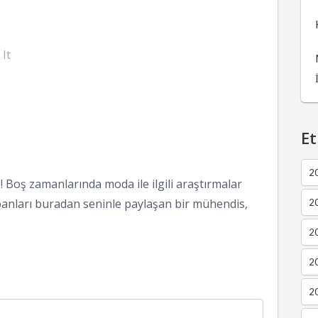
 It
Et
2
 Boş zamanlarında moda ile ilgili araştırmalar
anları buradan seninle paylaşan bir mühendis,
2
2
20
20