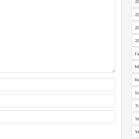
20
2
2
2
Fa
M
R
So
Tr
Yı
Yı