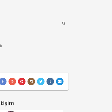
ik
etişim