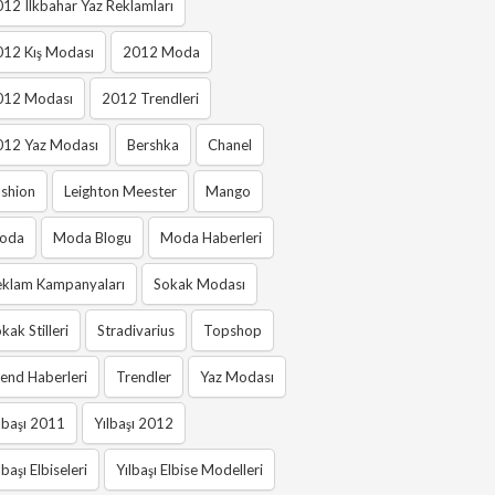
12 Ilkbahar Yaz Reklamları
012 Kış Modası
2012 Moda
012 Modası
2012 Trendleri
012 Yaz Modası
Bershka
Chanel
shion
Leighton Meester
Mango
oda
Moda Blogu
Moda Haberleri
eklam Kampanyaları
Sokak Modası
kak Stilleri
Stradivarius
Topshop
end Haberleri
Trendler
Yaz Modası
lbaşı 2011
Yılbaşı 2012
lbaşı Elbiseleri
Yılbaşı Elbise Modelleri