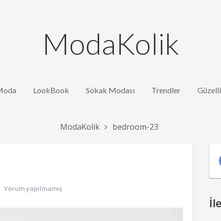
ModaKolik
Moda
LookBook
Sokak Modası
Trendler
Güzell
ModaKolik
bedroom-23
Yorum yapılmamış
İl