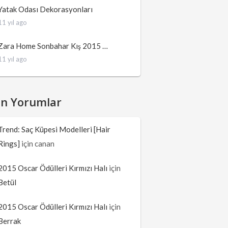
Yatak Odası Dekorasyonları
11 yıl ago
Zara Home Sonbahar Kış 2015 …
11 yıl ago
on Yorumlar
Trend: Saç Küpesi Modelleri [Hair
Rings]
için
canan
2015 Oscar Ödülleri Kırmızı Halı
için
Betül
2015 Oscar Ödülleri Kırmızı Halı
için
Berrak