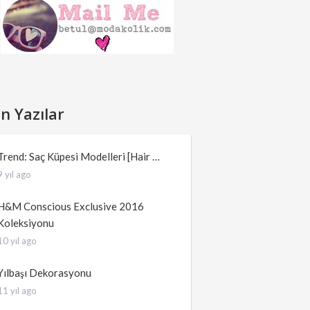
n Yazılar
Trend: Saç Küpesi Modelleri [Hair …
9 yıl ago
H&M Conscious Exclusive 2016
Koleksiyonu
10 yıl ago
Yılbaşı Dekorasyonu
11 yıl ago