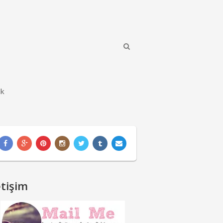
ik
etişim