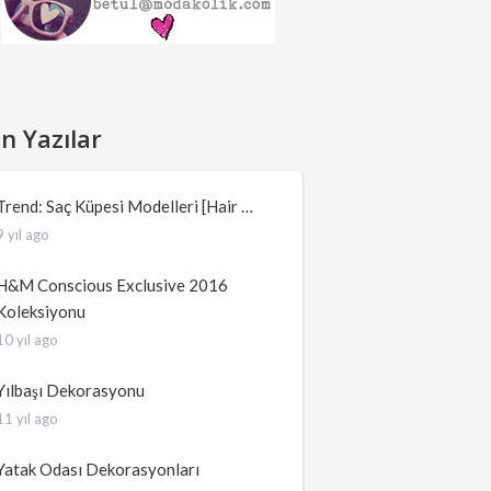
n Yazılar
Trend: Saç Küpesi Modelleri [Hair …
9 yıl ago
H&M Conscious Exclusive 2016
Koleksiyonu
10 yıl ago
Yılbaşı Dekorasyonu
11 yıl ago
Yatak Odası Dekorasyonları