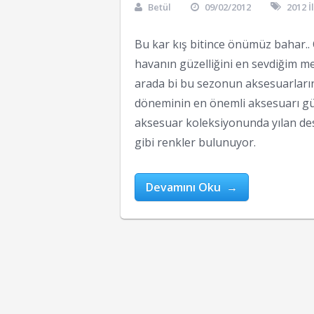
Betül
09/02/2012
2012 
Bu kar kış bitince önümüz bahar.. C
havanın güzelliğini en sevdiğim m
arada bi bu sezonun aksesuarların
döneminin en önemli aksesuarı gün
aksesuar koleksiyonunda yılan dese
gibi renkler bulunuyor.
Devamını Oku →