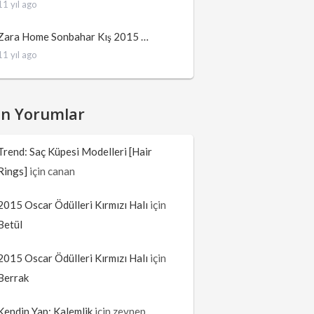
11 yıl ago
Zara Home Sonbahar Kış 2015 …
11 yıl ago
on Yorumlar
Trend: Saç Küpesi Modelleri [Hair
Rings]
için
canan
2015 Oscar Ödülleri Kırmızı Halı
için
Betül
2015 Oscar Ödülleri Kırmızı Halı
için
Berrak
Kendin Yap: Kalemlik
için
zeynep