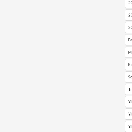
2
2
2
Fa
M
R
So
Tr
Yı
Yı
Yı