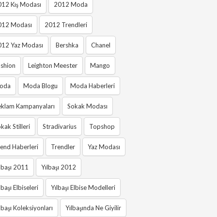
012 Kış Modası
2012 Moda
012 Modası
2012 Trendleri
012 Yaz Modası
Bershka
Chanel
shion
Leighton Meester
Mango
oda
Moda Blogu
Moda Haberleri
eklam Kampanyaları
Sokak Modası
kak Stilleri
Stradivarius
Topshop
end Haberleri
Trendler
Yaz Modası
lbaşı 2011
Yılbaşı 2012
lbaşı Elbiseleri
Yılbaşı Elbise Modelleri
lbaşı Koleksiyonları
Yılbaşında Ne Giyilir