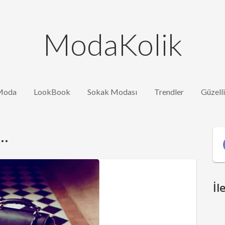
ModaKolik
Moda
LookBook
Sokak Modası
Trendler
Güzell
..
İl