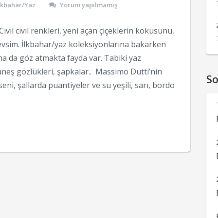
İlkbahar/Yaz
Yorum yapılmamış
ıvıl cıvıl renkleri, yeni açan çiçeklerin kokusunu,
evsim. İlkbahar/yaz koleksiyonlarına bakarken
a da göz atmakta fayda var. Tabiki yaz
eş gözlükleri, şapkalar.. Massimo Dutti’nin
S
ni, şallarda puantiyeler ve su yeşili, sarı, bordo