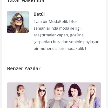
Yazar Hakkında
Betül
Tam bir ModaKolik ! Boş
zamanlarında moda ile ilgili
araştırmalar yapan, gözüne
çarpanları buradan seninle paylaşan
bir mühendis, bir modakolik !
Benzer Yazılar
T
2
İ
06