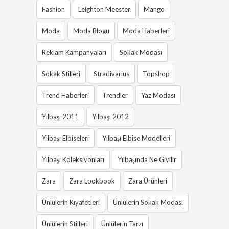
Fashion
Leighton Meester
Mango
Moda
Moda Blogu
Moda Haberleri
Reklam Kampanyaları
Sokak Modası
Sokak Stilleri
Stradivarius
Topshop
Trend Haberleri
Trendler
Yaz Modası
Yılbaşı 2011
Yılbaşı 2012
Yılbaşı Elbiseleri
Yılbaşı Elbise Modelleri
Yılbaşı Koleksiyonları
Yılbaşında Ne Giyilir
Zara
Zara Lookbook
Zara Ürünleri
Ünlülerin Kıyafetleri
Ünlülerin Sokak Modası
Ünlülerin Stilleri
Ünlülerin Tarzı