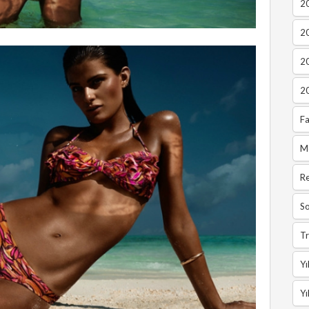
20
2
2
2
Fa
M
R
So
Tr
Yı
Yı