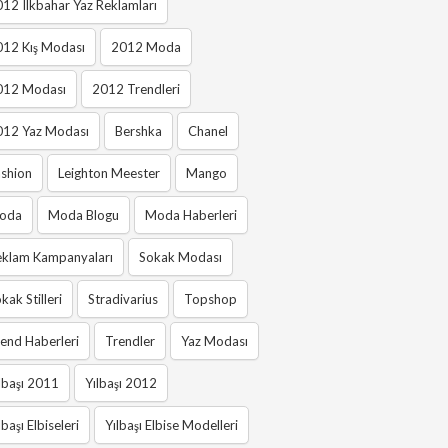
12 Ilkbahar Yaz Reklamları
012 Kış Modası
2012 Moda
012 Modası
2012 Trendleri
012 Yaz Modası
Bershka
Chanel
shion
Leighton Meester
Mango
oda
Moda Blogu
Moda Haberleri
eklam Kampanyaları
Sokak Modası
kak Stilleri
Stradivarius
Topshop
end Haberleri
Trendler
Yaz Modası
lbaşı 2011
Yılbaşı 2012
lbaşı Elbiseleri
Yılbaşı Elbise Modelleri