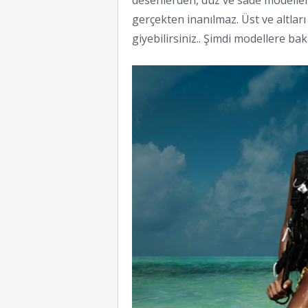
desenlerden, düz ve sade modeller
gerçekten inanılmaz. Üst ve altları 
giyebilirsiniz.. Şimdi modellere bak