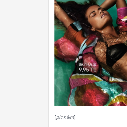
[
pic.h&m
]