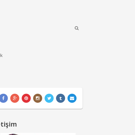
ik
etişim