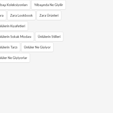
lbaşı Koleksiyonları
Yılbaşında Ne Giyilir
ara
Zara Lookbook
Zara Ürünleri
lülerin Kıyafetleri
lülerin Sokak Modası
Ünlülerin Stilleri
lülerin Tarzı
Ünlüler Ne Giyiyor
lüler Ne Giyiyorlar