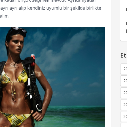
e kadar birçok seçenek mevcut. Ayrıca fiyatlar
ayrı ayrı alıp kendiniz uyumlu bir şekilde birlikte
alım.
Et
2
2
2
20
20