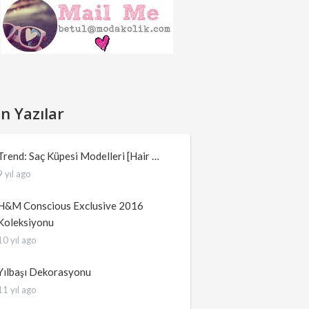
n Yazılar
Trend: Saç Küpesi Modelleri [Hair …
9 yıl ago
H&M Conscious Exclusive 2016
Koleksiyonu
10 yıl ago
Yılbaşı Dekorasyonu
11 yıl ago