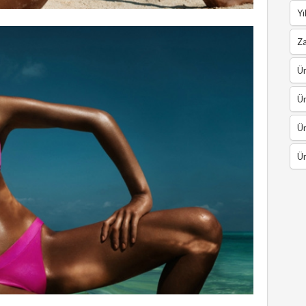
Yı
Z
Ün
Ün
Ün
Ün