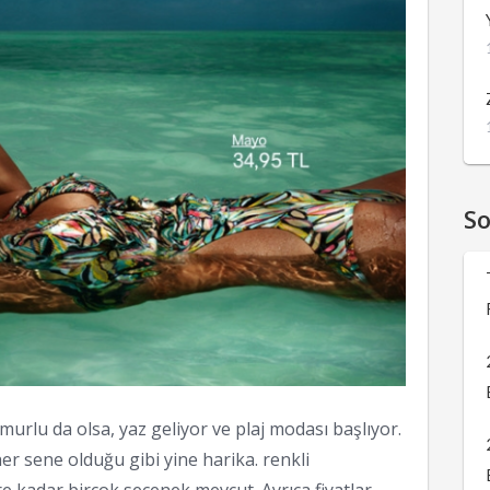
S
urlu da olsa, yaz geliyor ve plaj modası başlıyor.
r sene olduğu gibi yine harika. renkli