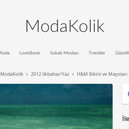
ModaKolik
Moda
LookBook
Sokak Modası
Trendler
Güzell
ModaKolik
2012 İlkbahar/Yaz
H&M Bikini ve Mayoları
İl