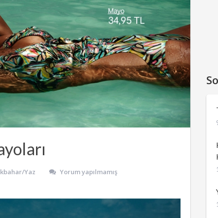
So
yoları
İlkbahar/Yaz
Yorum yapılmamış