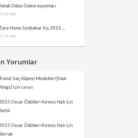
Yatak Odası Dekorasyonları
11 yıl ago
Zara Home Sonbahar Kış 2015 …
11 yıl ago
on Yorumlar
Trend: Saç Küpesi Modelleri [Hair
Rings]
için
canan
2015 Oscar Ödülleri Kırmızı Halı
için
Betül
2015 Oscar Ödülleri Kırmızı Halı
için
Berrak