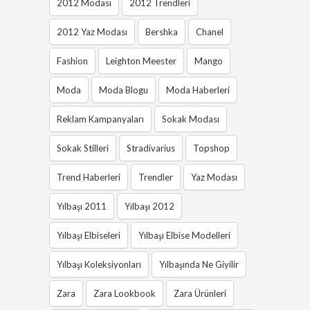
2012 Modası
2012 Trendleri
2012 Yaz Modası
Bershka
Chanel
Fashion
Leighton Meester
Mango
Moda
Moda Blogu
Moda Haberleri
Reklam Kampanyaları
Sokak Modası
Sokak Stilleri
Stradivarius
Topshop
Trend Haberleri
Trendler
Yaz Modası
Yılbaşı 2011
Yılbaşı 2012
Yılbaşı Elbiseleri
Yılbaşı Elbise Modelleri
Yılbaşı Koleksiyonları
Yılbaşında Ne Giyilir
Zara
Zara Lookbook
Zara Ürünleri