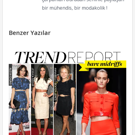
bir mühendis, bir modakolik !
Benzer Yazılar
T
H
A
B
G
13