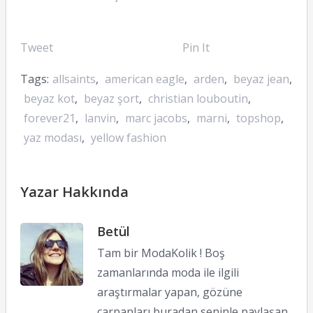
Tweet
Pin It
Tags:
allsaints
,
american eagle
,
arden
,
beyaz jean
,
beyaz kot
,
beyaz şort
,
christian louboutin
,
forever21
,
lanvin
,
marc jacobs
,
marni
,
topshop
,
yaz modası
,
yellow fashion
Yazar Hakkında
Betül
Tam bir ModaKolik ! Boş
zamanlarında moda ile ilgili
araştırmalar yapan, gözüne
çarpanları buradan seninle paylaşan