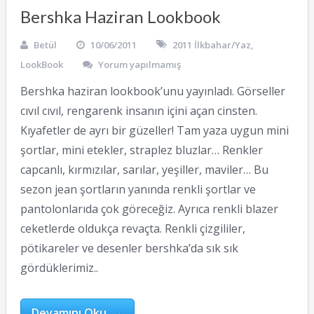
Bershka Haziran Lookbook
Betül
10/06/2011
2011 İlkbahar/Yaz
,
LookBook
Yorum yapılmamış
Bershka haziran lookbook’unu yayınladı. Görseller
cıvıl cıvıl, rengarenk insanın içini açan cinsten.
Kıyafetler de ayrı bir güzeller! Tam yaza uygun mini
şortlar, mini etekler, straplez bluzlar… Renkler
capcanlı, kırmızılar, sarılar, yeşiller, maviler… Bu
sezon jean şortların yanında renkli şortlar ve
pantolonlarıda çok göreceğiz. Ayrıca renkli blazer
ceketlerde oldukça revaçta. Renkli çizgililer,
pötikareler ve desenler bershka’da sık sık
gördüklerimiz..
Devamını Oku →