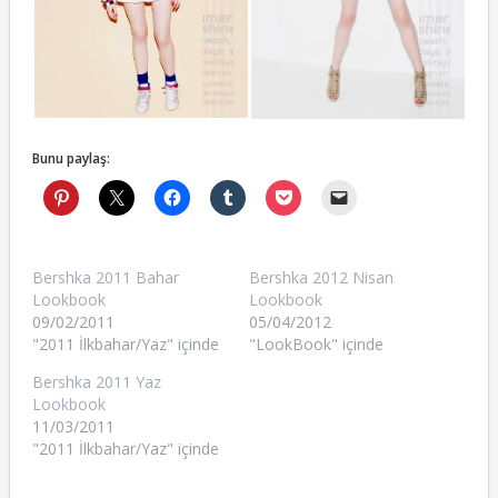
Bunu paylaş:
Bershka 2011 Bahar
Bershka 2012 Nisan
Lookbook
Lookbook
09/02/2011
05/04/2012
"2011 İlkbahar/Yaz" içinde
"LookBook" içinde
Bershka 2011 Yaz
Lookbook
11/03/2011
"2011 İlkbahar/Yaz" içinde