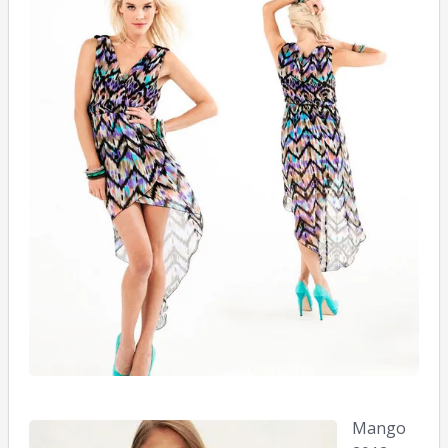
L
05
Mango