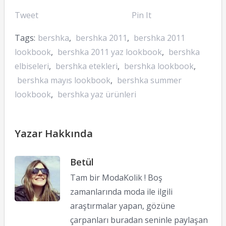
Tweet
Pin It
Tags:
bershka
,
bershka 2011
,
bershka 2011
lookbook
,
bershka 2011 yaz lookbook
,
bershka
elbiseleri
,
bershka etekleri
,
bershka lookbook
,
bershka mayıs lookbook
,
bershka summer
lookbook
,
bershka yaz ürünleri
Yazar Hakkında
Betül
Tam bir ModaKolik ! Boş
zamanlarında moda ile ilgili
araştırmalar yapan, gözüne
çarpanları buradan seninle paylaşan