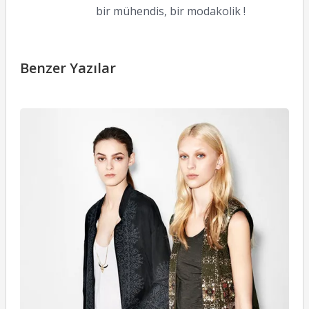
bir mühendis, bir modakolik !
Benzer Yazılar
Z
T
2
Ş
L
22