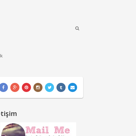
ik
etişim