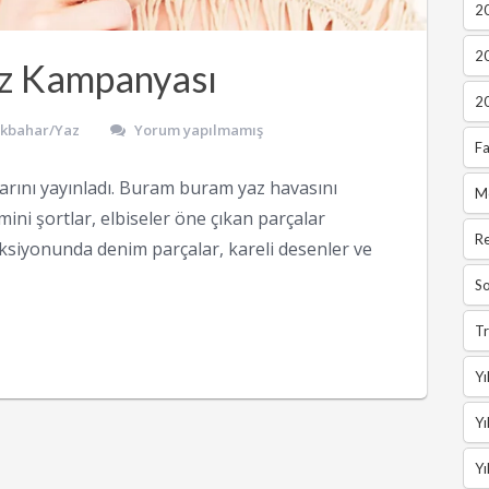
2
2
z Kampanyası
2
İlkbahar/Yaz
Yorum yapılmamış
Fa
rını yayınladı. Buram buram yaz havasını
M
mini şortlar, elbiseler öne çıkan parçalar
R
eksiyonunda denim parçalar, kareli desenler ve
So
Tr
Yı
Yı
Yı