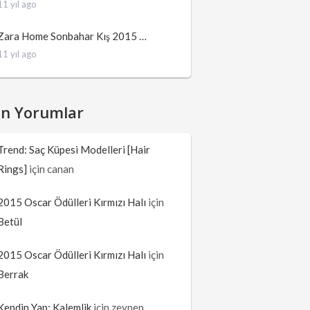
11 yıl ago
Zara Home Sonbahar Kış 2015 …
11 yıl ago
on Yorumlar
Trend: Saç Küpesi Modelleri [Hair
Rings]
için
canan
2015 Oscar Ödülleri Kırmızı Halı
için
Betül
2015 Oscar Ödülleri Kırmızı Halı
için
Berrak
Kendin Yap: Kalemlik
için
zeynep