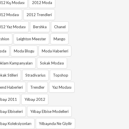
012 Kış Modası
2012 Moda
012 Modası
2012 Trendleri
012 Yaz Modası
Bershka
Chanel
shion
Leighton Meester
Mango
oda
Moda Blogu
Moda Haberleri
eklam Kampanyaları
Sokak Modası
kak Stilleri
Stradivarius
Topshop
end Haberleri
Trendler
Yaz Modası
lbaşı 2011
Yılbaşı 2012
lbaşı Elbiseleri
Yılbaşı Elbise Modelleri
lbaşı Koleksiyonları
Yılbaşında Ne Giyilir