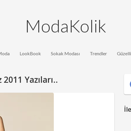
ModaKolik
Moda
LookBook
Sokak Modası
Trendler
Güzell
 2011 Yazıları..
İl