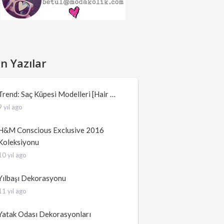
n Yazılar
Trend: Saç Küpesi Modelleri [Hair …
9 yıl ago
H&M Conscious Exclusive 2016
Koleksiyonu
10 yıl ago
Yılbaşı Dekorasyonu
11 yıl ago
Yatak Odası Dekorasyonları