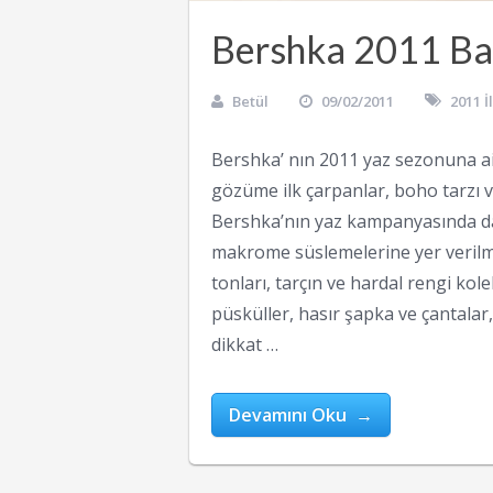
Bershka 2011 Ba
Betül
09/02/2011
2011 
Bershka’ nın 2011 yaz sezonuna ai
gözüme ilk çarpanlar, boho tarzı ve
Bershka’nın yaz kampanyasında da
makrome süslemelerine yer verilmiş
tonları, tarçın ve hardal rengi ko
püsküller, hasır şapka ve çantalar, 
dikkat …
Devamını Oku →