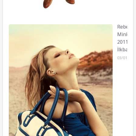
Rebecca
Minkoff
2011
İlkbahar
03/01/201