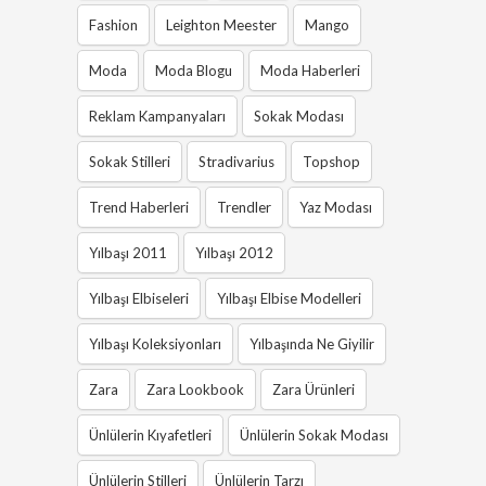
Fashion
Leighton Meester
Mango
Moda
Moda Blogu
Moda Haberleri
Reklam Kampanyaları
Sokak Modası
Sokak Stilleri
Stradivarius
Topshop
Trend Haberleri
Trendler
Yaz Modası
Yılbaşı 2011
Yılbaşı 2012
Yılbaşı Elbiseleri
Yılbaşı Elbise Modelleri
Yılbaşı Koleksiyonları
Yılbaşında Ne Giyilir
Zara
Zara Lookbook
Zara Ürünleri
Ünlülerin Kıyafetleri
Ünlülerin Sokak Modası
Ünlülerin Stilleri
Ünlülerin Tarzı