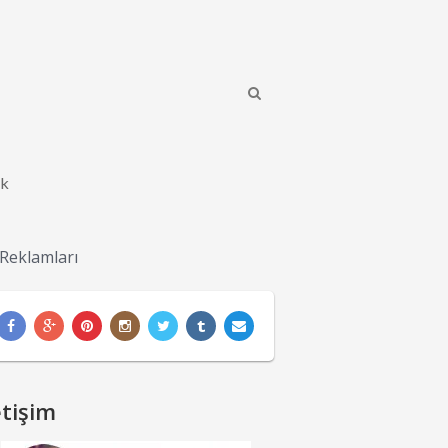
ik
Reklamları
etişim