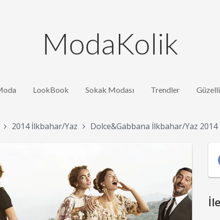
ModaKolik
Moda
LookBook
Sokak Modası
Trendler
Güzell
2014 İlkbahar/Yaz
Dolce&Gabbana İlkbahar/Yaz 2014 
İl