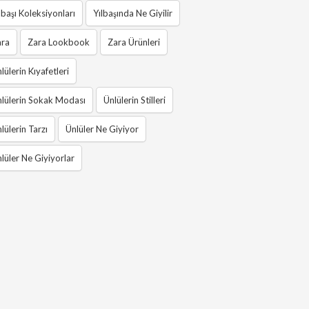
lbaşı Koleksiyonları
Yılbaşında Ne Giyilir
ara
Zara Lookbook
Zara Ürünleri
lülerin Kıyafetleri
lülerin Sokak Modası
Ünlülerin Stilleri
lülerin Tarzı
Ünlüler Ne Giyiyor
lüler Ne Giyiyorlar