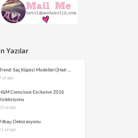
n Yazılar
Trend: Saç Küpesi Modelleri [Hair …
9 yıl ago
H&M Conscious Exclusive 2016
Koleksiyonu
10 yıl ago
Yılbaşı Dekorasyonu
11 yıl ago