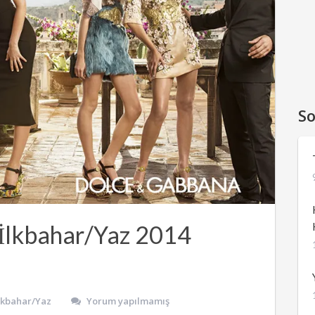
So
lkbahar/Yaz 2014
İlkbahar/Yaz
Yorum yapılmamış