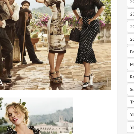
20
2
2
2
Fa
M
R
So
Tr
Yı
Yı