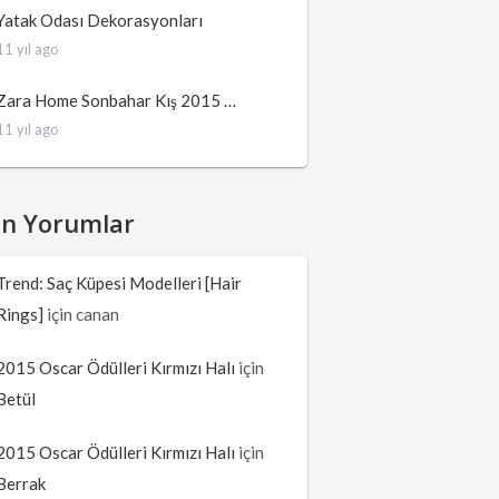
Yatak Odası Dekorasyonları
11 yıl ago
Zara Home Sonbahar Kış 2015 …
11 yıl ago
on Yorumlar
Trend: Saç Küpesi Modelleri [Hair
Rings]
için
canan
2015 Oscar Ödülleri Kırmızı Halı
için
Betül
2015 Oscar Ödülleri Kırmızı Halı
için
Berrak