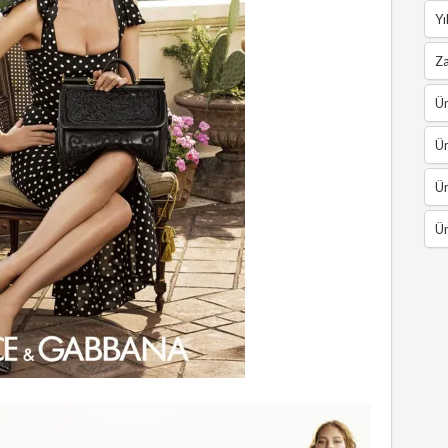
Yı
Z
Ün
Ün
Ün
Ün