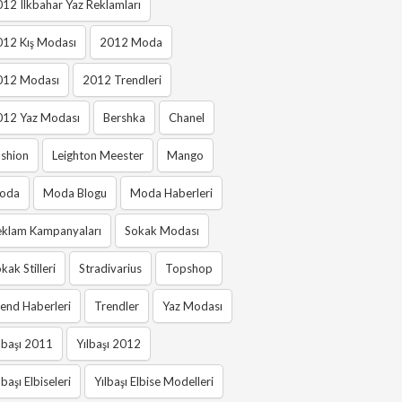
12 Ilkbahar Yaz Reklamları
012 Kış Modası
2012 Moda
012 Modası
2012 Trendleri
012 Yaz Modası
Bershka
Chanel
shion
Leighton Meester
Mango
oda
Moda Blogu
Moda Haberleri
eklam Kampanyaları
Sokak Modası
kak Stilleri
Stradivarius
Topshop
end Haberleri
Trendler
Yaz Modası
lbaşı 2011
Yılbaşı 2012
lbaşı Elbiseleri
Yılbaşı Elbise Modelleri