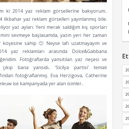
m ki 2014 yaz reklam görsellerine bakıyorum..
lkbahar yaz reklam görselleri yayınlanmış bile.
iyor yaz ayları. Yeni merak saldığım kış sporları
imini sevmeye başlasamda, yazın yeri her zaman
bir köşesine sahip 🙂 Neyse lafı uzatmayayım ve
014 yaz reklamları arasında Dolce&Gabbana
Et
ğendim. Fotoğraflarda yansıtılan yaz neşesi ve
ıkıp bana yansıdı.. ‘Sicilya partisi’ temalı
2
ndan fotoğraflanmış. Eva Herzigova, Catherine
2
eleuw ise kampanyada yer alan isimler..
2
20
20