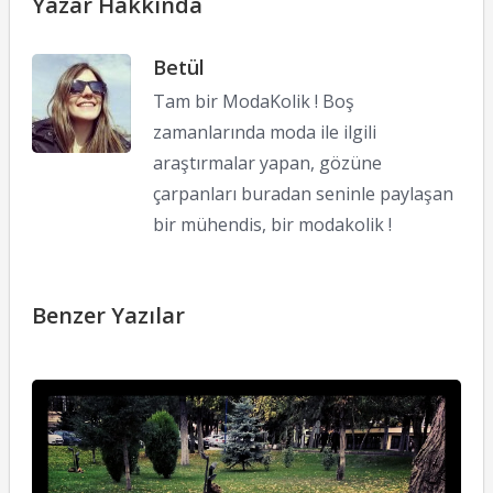
Yazar Hakkında
Betül
Tam bir ModaKolik ! Boş
zamanlarında moda ile ilgili
araştırmalar yapan, gözüne
çarpanları buradan seninle paylaşan
bir mühendis, bir modakolik !
Benzer Yazılar
M
O
24