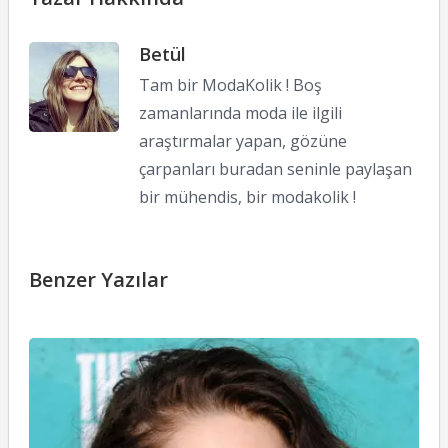
Betül
Tam bir ModaKolik ! Boş
zamanlarında moda ile ilgili
araştırmalar yapan, gözüne
çarpanları buradan seninle paylaşan
bir mühendis, bir modakolik !
Benzer Yazılar
Y
S
M
11