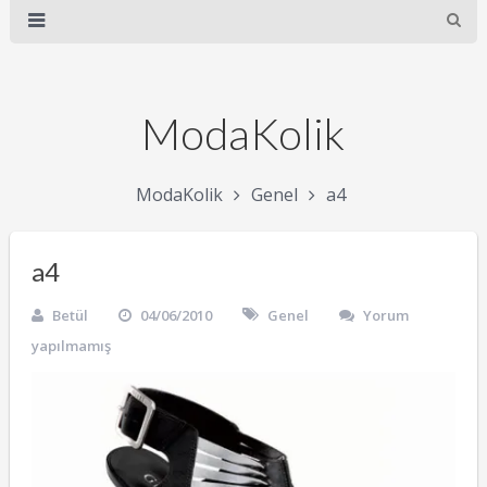
ModaKolik
ModaKolik
Genel
a4
a4
Betül
04/06/2010
Genel
Yorum
yapılmamış