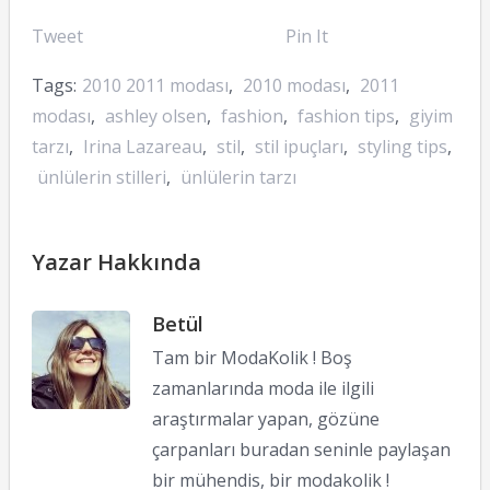
Tweet
Pin It
Tags:
2010 2011 modası
,
2010 modası
,
2011
modası
,
ashley olsen
,
fashion
,
fashion tips
,
giyim
tarzı
,
Irina Lazareau
,
stil
,
stil ipuçları
,
styling tips
,
ünlülerin stilleri
,
ünlülerin tarzı
Yazar Hakkında
Betül
Tam bir ModaKolik ! Boş
zamanlarında moda ile ilgili
araştırmalar yapan, gözüne
çarpanları buradan seninle paylaşan
bir mühendis, bir modakolik !