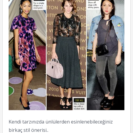
Kendi tarzınızda ünlülerden esinlenebileceğiniz
birkaç stil önerisi..