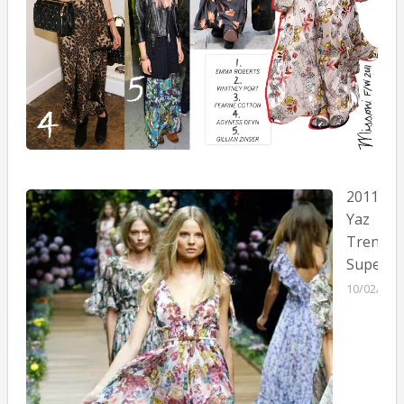
2011
Yaz
Trendi:
SuperMa
10/02/201