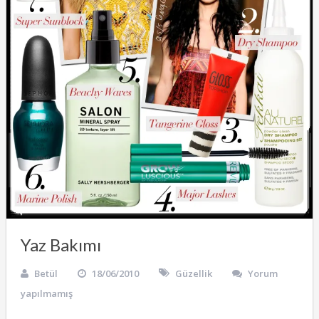
Yaz Bakımı
Betül
18/06/2010
Güzellik
Yorum
yapılmamış