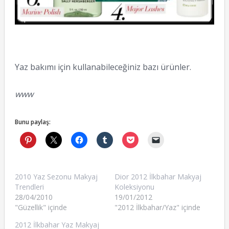
Yaz bakımı için kullanabileceğiniz bazı ürünler.
www
Bunu paylaş:
2010 Yaz Sezonu Makyaj
Dior 2012 İlkbahar Makyaj
Trendleri
Koleksiyonu
28/04/2010
19/01/2012
"Güzellik" içinde
"2012 İlkbahar/Yaz" içinde
2012 İlkbahar Yaz Makyaj