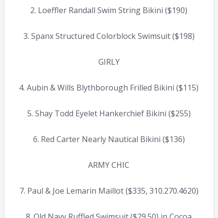
2. Loeffler Randall Swim String Bikini ($190)
3. Spanx Structured Colorblock Swimsuit ($198)
GIRLY
4. Aubin & Wills Blythborough Frilled Bikini ($115)
5. Shay Todd Eyelet Hankerchief Bikini ($255)
6. Red Carter Nearly Nautical Bikini ($136)
ARMY CHIC
7. Paul & Joe Lemarin Maillot ($335, 310.270.4620)
8. Old Navy Ruffled Swimsuit ($29.50) in Cocoa