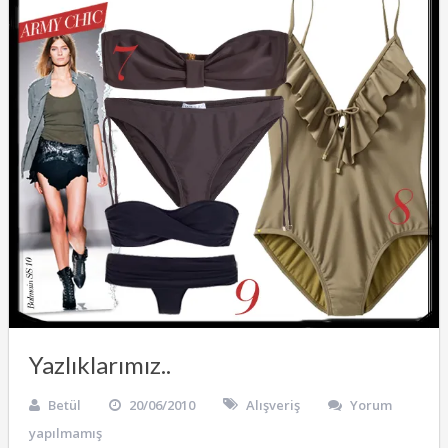
Yazlıklarımız..
Betül
20/06/2010
Alışveriş
Yorum
yapılmamış