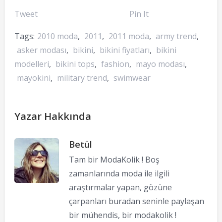
Tweet
Pin It
Tags:
2010 moda
,
2011
,
2011 moda
,
army trend
,
asker modası
,
bikini
,
bikini fiyatları
,
bikini
modelleri
,
bikini tops
,
fashion
,
mayo modası
,
mayokini
,
military trend
,
swimwear
Yazar Hakkında
Betül
Tam bir ModaKolik ! Boş
zamanlarında moda ile ilgili
araştırmalar yapan, gözüne
çarpanları buradan seninle paylaşan
bir mühendis, bir modakolik !