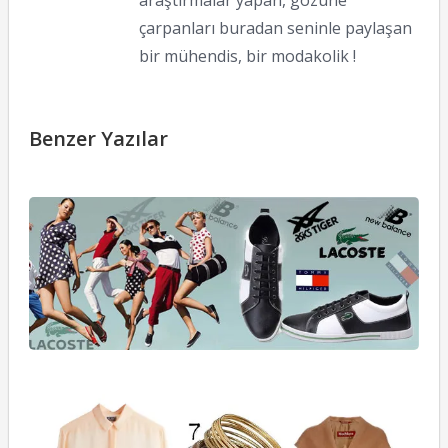
araştırmalar yapan, gözüne
çarpanları buradan seninle paylaşan
bir mühendis, bir modakolik !
Benzer Yazılar
A
S
A
İ
10
M
B