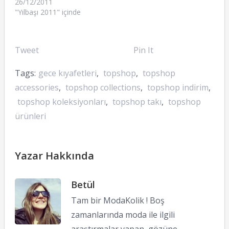
26/12/2011
"Yılbaşı 2011" içinde
Tweet
Pin It
Tags:
gece kıyafetleri
,
topshop
,
topshop
accessories
,
topshop collections
,
topshop indirim
,
topshop koleksiyonları
,
topshop takı
,
topshop
ürünleri
Yazar Hakkında
Betül
Tam bir ModaKolik ! Boş
zamanlarında moda ile ilgili