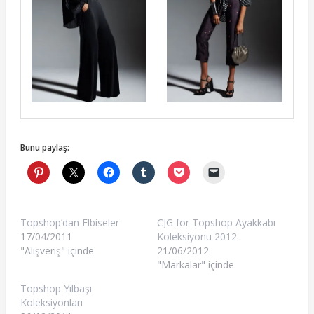
Bunu paylaş:
Topshop’dan Elbiseler
CJG for Topshop Ayakkabı
17/04/2011
Koleksiyonu 2012
"Alışveriş" içinde
21/06/2012
"Markalar" içinde
Topshop Yılbaşı
Koleksiyonları