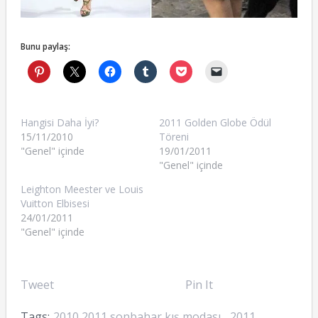
Bunu paylaş:
Hangisi Daha İyi?
2011 Golden Globe Ödül
15/11/2010
Töreni
"Genel" içinde
19/01/2011
"Genel" içinde
Leighton Meester ve Louis
Vuitton Elbisesi
24/01/2011
"Genel" içinde
Tweet
Pin It
Tags:
2010 2011 sonbahar kış modası
,
2011