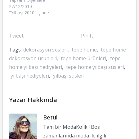
Yapsam Diyenlere
27/12/2010
"Yılbaşı 2010" içinde
Tweet
Pin It
Tags:
dekorasyon süsleri
,
tepe home
,
tepe home
dekorasyon ürünleri
,
tepe home ürünleri
,
tepe
home yılbaşı hediyeleri
,
tepe home yılbaşı süsleri
,
yılbaşı hediyeleri
,
yılbaşı süsleri
Yazar Hakkında
Betül
Tam bir ModaKolik ! Boş
zamanlarında moda ile ilgili