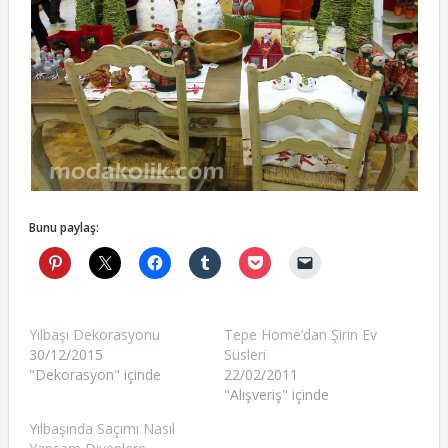
Bunu paylaş:
Yılbaşı Dekorasyonu
Tepe Home’dan Şirin Ev
30/12/2015
Süsleri
"Dekorasyon" içinde
22/02/2011
"Alışveriş" içinde
Yılbaşında Saçımı Nasıl