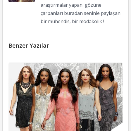
araştırmalar yapan, gözüne
çarpanları buradan seninle paylaşan
bir mühendis, bir modakolik !
Benzer Yazılar
M
S
E
M
12