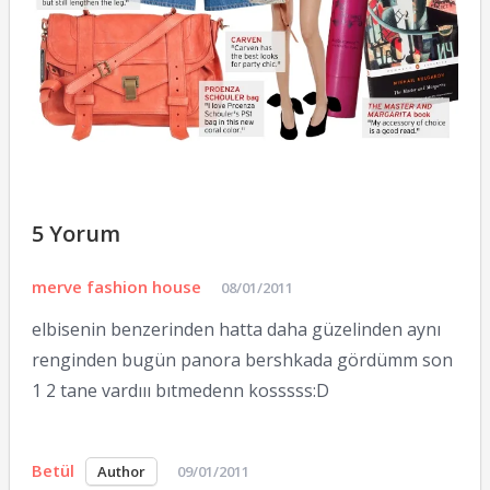
5 Yorum
merve fashion house
08/01/2011
elbisenin benzerinden hatta daha güzelinden aynı
renginden bugün panora bershkada gördümm son
1 2 tane vardııı bıtmedenn kosssss:D
Betül
09/01/2011