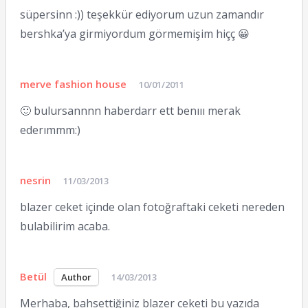
süpersinn :)) teşekkür ediyorum uzun zamandır
bershka’ya girmiyordum görmemişim hiçç 😀
merve fashion house
10/01/2011
🙂 bulursannnn haberdarr ett benııı merak
ederımmm:)
nesrin
11/03/2013
blazer ceket içinde olan fotoğraftaki ceketi nereden
bulabilirim acaba.
Betül
14/03/2013
Merhaba, bahsettiğiniz blazer ceketi bu yazıda