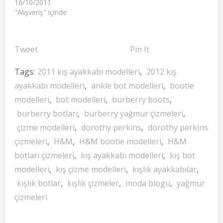
16/10/2011
"Alışveriş" içinde
Tweet
Pin It
Tags:
2011 kış ayakkabı modelleri
,
2012 kış
ayakkabı modelleri
,
ankle bot modelleri
,
bootie
modelleri
,
bot modelleri
,
burberry boots
,
burberry botları
,
burberry yağmur çizmeleri
,
çizme modelleri
,
dorothy perkins
,
dorothy perkins
çizmeleri
,
H&M
,
H&M bootie modelleri
,
H&M
botları çizmeleri
,
kış ayakkabı modelleri
,
kış bot
modelleri
,
kış çizme modelleri
,
kışlık ayakkabılar
,
kışlık botlar
,
kışlık çizmeler
,
moda blogu
,
yağmur
çizmeleri