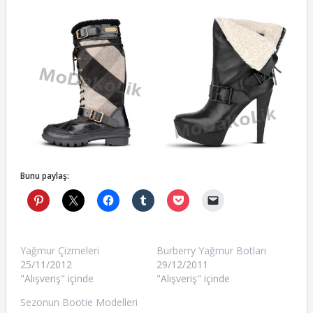
Bunu paylaş:
Yağmur Çizmeleri
Burberry Yağmur Botları
25/11/2012
29/12/2011
"Alışveriş" içinde
"Alışveriş" içinde
Sezonun Bootie Modelleri