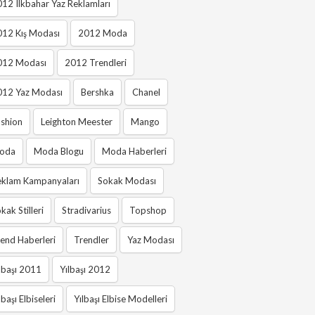
12 Ilkbahar Yaz Reklamları
012 Kış Modası
2012 Moda
012 Modası
2012 Trendleri
012 Yaz Modası
Bershka
Chanel
shion
Leighton Meester
Mango
oda
Moda Blogu
Moda Haberleri
eklam Kampanyaları
Sokak Modası
kak Stilleri
Stradivarius
Topshop
end Haberleri
Trendler
Yaz Modası
lbaşı 2011
Yılbaşı 2012
lbaşı Elbiseleri
Yılbaşı Elbise Modelleri