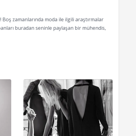
 Boş zamanlarında moda ile ilgili araştırmalar
anları buradan seninle paylaşan bir mühendis,
Booties
Zara
Tüyoları
Yılbaşı
Koleksi
13/02/2011
2014
29/12/201