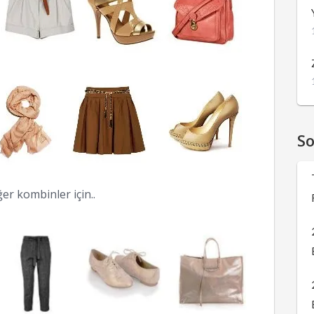
S
ğer kombinler için..