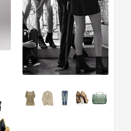
Sevgililer
Sonbah
Gününde
Ne
Ne
Giymeli?
Giysem?
27/10/201
14/02/2015