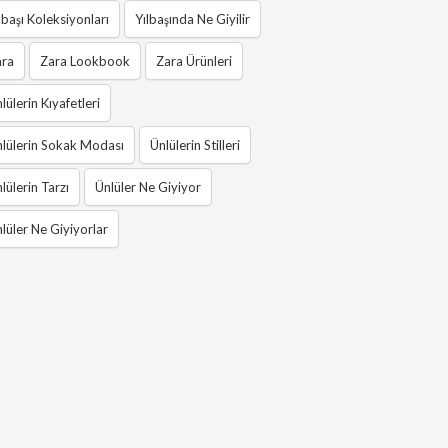
lbaşı Koleksiyonları
Yılbaşında Ne Giyilir
ara
Zara Lookbook
Zara Ürünleri
lülerin Kıyafetleri
lülerin Sokak Modası
Ünlülerin Stilleri
lülerin Tarzı
Ünlüler Ne Giyiyor
lüler Ne Giyiyorlar