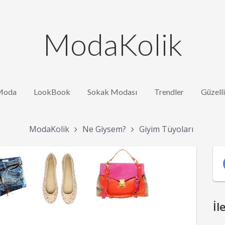
ModaKolik
Moda
LookBook
Sokak Modası
Trendler
Güzell
ModaKolik
Ne Giysem?
Giyim Tüyoları
İl