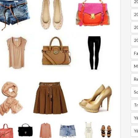
20
2
2
2
Fa
M
R
So
Tr
Yı
Yı