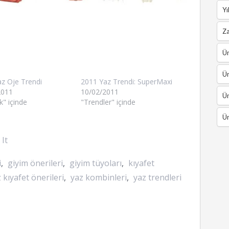
Yı
Z
Ün
Ün
z Oje Trendi
2011 Yaz Trendi: SuperMaxi
2011
10/02/2011
Ün
k" içinde
"Trendler" içinde
Ün
 It
i
,
giyim önerileri
,
giyim tüyoları
,
kıyafet
 kıyafet önerileri
,
yaz kombinleri
,
yaz trendleri