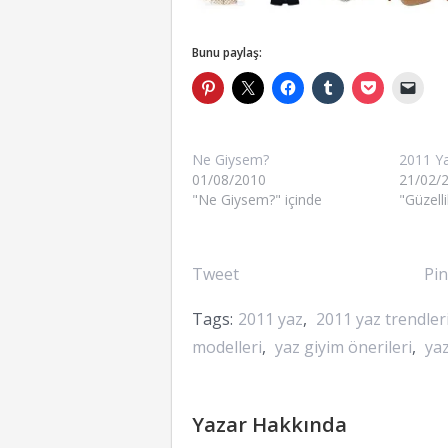
Bunu paylaş:
Ne Giysem?
2011 Ya
01/08/2010
21/02/
"Ne Giysem?" içinde
"Güzelli
Tweet
Pin
Tags:
2011 yaz
,
2011 yaz trendler
modelleri
,
yaz giyim önerileri
,
yaz
Yazar Hakkında