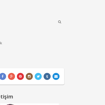
ik
etişim