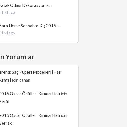
Yatak Odası Dekorasyonları
11 yıl ago
Zara Home Sonbahar Kış 2015 …
11 yıl ago
on Yorumlar
Trend: Saç Küpesi Modelleri [Hair
Rings]
için
canan
2015 Oscar Ödülleri Kırmızı Halı
için
Betül
2015 Oscar Ödülleri Kırmızı Halı
için
Berrak