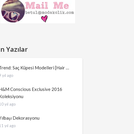
n Yazılar
Trend: Saç Küpesi Modelleri [Hair …
9 yıl ago
H&M Conscious Exclusive 2016
Koleksiyonu
10 yıl ago
Yılbaşı Dekorasyonu
11 yıl ago