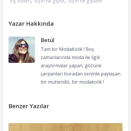
kış stilleri
,
kışın ne giyilir
,
kışın ne giysem
Yazar Hakkında
Betül
Tam bir ModaKolik ! Boş
zamanlarında moda ile ilgili
araştırmalar yapan, gözüne
çarpanları buradan seninle paylaşan
bir mühendis, bir modakolik !
Benzer Yazılar
L