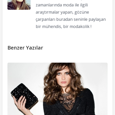
zamanlarında moda ile ilgili
araştırmalar yapan, gözüne
çarpanları buradan seninle paylaşan
bir mühendis, bir modakolik !
Benzer Yazılar
I
F
il
M
S
K
2
20