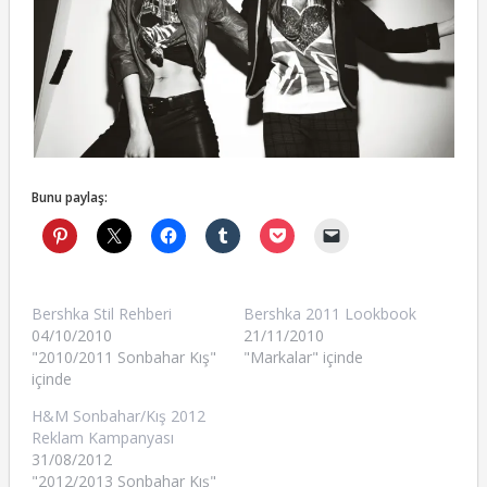
Bunu paylaş:
Bershka Stil Rehberi
Bershka 2011 Lookbook
04/10/2010
21/11/2010
"2010/2011 Sonbahar Kış"
"Markalar" içinde
içinde
H&M Sonbahar/Kış 2012
Reklam Kampanyası
31/08/2012
"2012/2013 Sonbahar Kış"