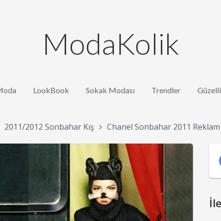
ModaKolik
Moda
LookBook
Sokak Modası
Trendler
Güzell
2011/2012 Sonbahar Kış
Chanel Sonbahar 2011 Reklam
İl