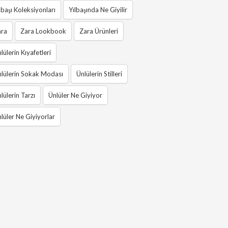
lbaşı Koleksiyonları
Yılbaşında Ne Giyilir
ara
Zara Lookbook
Zara Ürünleri
lülerin Kıyafetleri
lülerin Sokak Modası
Ünlülerin Stilleri
lülerin Tarzı
Ünlüler Ne Giyiyor
lüler Ne Giyiyorlar
yonu