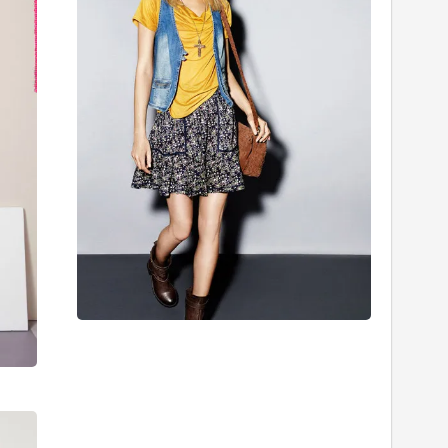
Kış
Fall
Koleksiyonu
31/07/201
18/01/2012
Chloe
Sonbahar