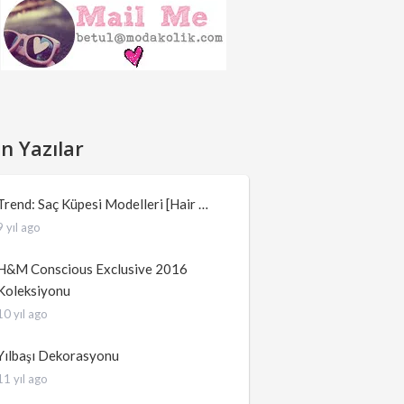
n Yazılar
Trend: Saç Küpesi Modelleri [Hair …
9 yıl ago
H&M Conscious Exclusive 2016
Koleksiyonu
10 yıl ago
Yılbaşı Dekorasyonu
11 yıl ago