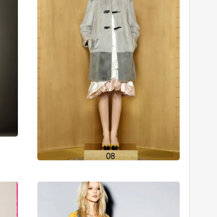
04/01/2012
06/02/201
Stella
Mango
McCartney
2011
2012
Pre-