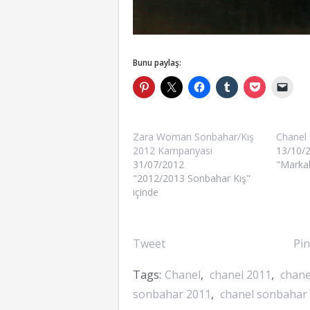
Bunu paylaş:
Zara Woman Sonbahar/Kış
Chanel 
2012 Kampanyası
13/10/
31/07/2012
"Markal
"2012/2013 Sonbahar Kış"
içinde
Tweet
Pin
Tags:
Chanel
,
chanel 2011
,
chane
sonbahar 2011
,
chanel sonbahar