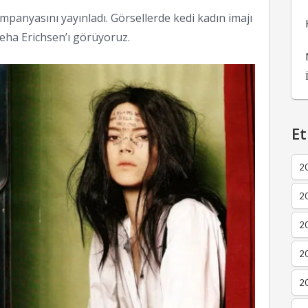
panyasını yayınladı. Görsellerde kedi kadın imajı
Beha Erichsen’ı görüyoruz.
Et
2
2
2
20
20