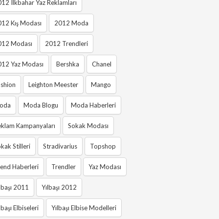
12 Ilkbahar Yaz Reklamları
012 Kış Modası
2012 Moda
012 Modası
2012 Trendleri
012 Yaz Modası
Bershka
Chanel
shion
Leighton Meester
Mango
oda
Moda Blogu
Moda Haberleri
eklam Kampanyaları
Sokak Modası
kak Stilleri
Stradivarius
Topshop
end Haberleri
Trendler
Yaz Modası
lbaşı 2011
Yılbaşı 2012
lbaşı Elbiseleri
Yılbaşı Elbise Modelleri