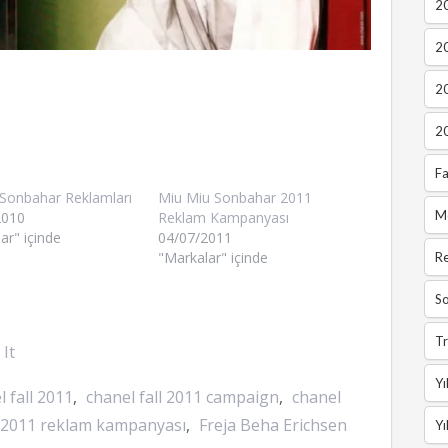
20
2
2
2
Fa
Sonbahar Reklamları
Miu Miu Sonbahar 2011
M
2010
Reklam Kampanyası
ar" içinde
04/07/2011
"Markalar" içinde
R
So
Tr
 It
Yı
l fall 2011
,
chanel fall 2011 campaign
,
chanel
 2011 reklam kampanyası
,
Freja Beha Erichsen
Yı