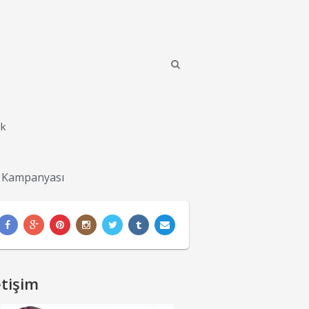
ik
 Kampanyası
etişim