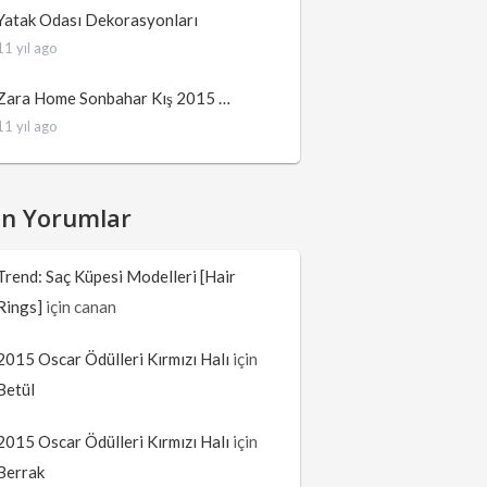
Yatak Odası Dekorasyonları
11 yıl ago
Zara Home Sonbahar Kış 2015 …
11 yıl ago
on Yorumlar
Trend: Saç Küpesi Modelleri [Hair
Rings]
için
canan
2015 Oscar Ödülleri Kırmızı Halı
için
Betül
2015 Oscar Ödülleri Kırmızı Halı
için
Berrak