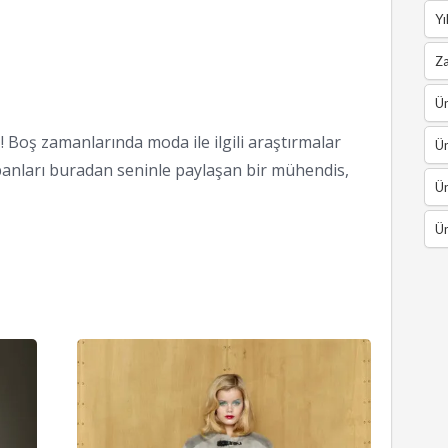
Yı
Z
Ün
 Boş zamanlarında moda ile ilgili araştırmalar
Ün
anları buradan seninle paylaşan bir mühendis,
Ün
Ün
Burberry
Louis
Prorsum
Vuitton
2012
2012
Kış
Kış
Koleksiyonu
Koleksi