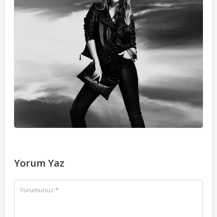
S
L
05
Yorum Yaz