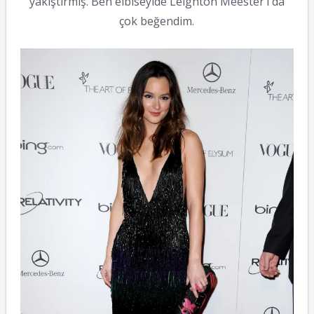
yakıştırmış. Ben elbiseyide Leighton Meester’ı da
çok beğendim.