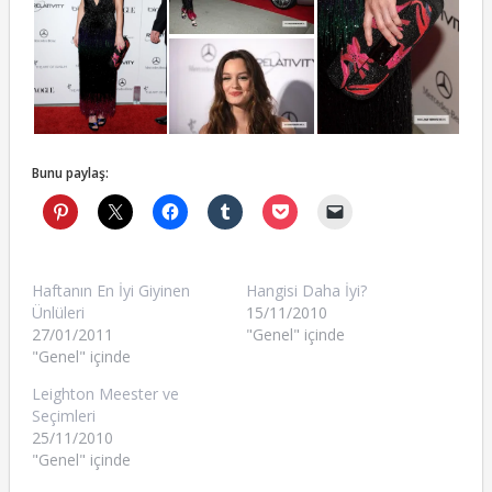
Bunu paylaş:
Haftanın En İyi Giyinen
Hangisi Daha İyi?
Ünlüleri
15/11/2010
27/01/2011
"Genel" içinde
"Genel" içinde
Leighton Meester ve
Seçimleri
25/11/2010
"Genel" içinde