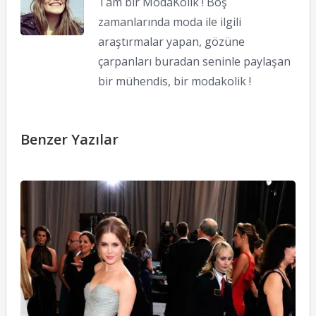
Tam bir ModaKolik ! Boş
zamanlarında moda ile ilgili
araştırmalar yapan, gözüne
çarpanları buradan seninle paylaşan
bir mühendis, bir modakolik !
Benzer Yazılar
2
O
Ö
T
K
H
26