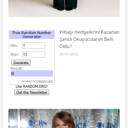
Yılbaşı Hediyelerini Kazanan
Şanslı Okuyucularım Belli
Oldu !
25/01/2012
P
C
A