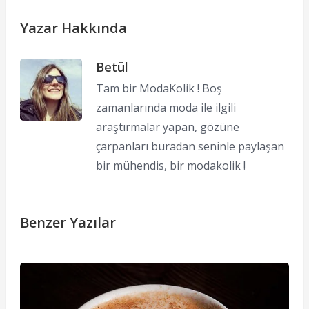
Yazar Hakkında
Betül
Tam bir ModaKolik ! Boş
zamanlarında moda ile ilgili
araştırmalar yapan, gözüne
çarpanları buradan seninle paylaşan
bir mühendis, bir modakolik !
Benzer Yazılar
G
K
Eğ