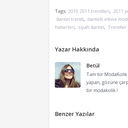
Tags:
2010 2011 trendleri
,
2011 p
dantel trendi
,
dantelli elbise mode
haberleri
,
siyah dantel
,
Trendler
Yazar Hakkında
Betül
Tam bir ModaKolik !
yapan, gözüne çarp
bir modakolik !
Benzer Yazılar