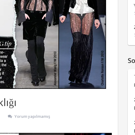
S
lığı
Yorum yapılmamış