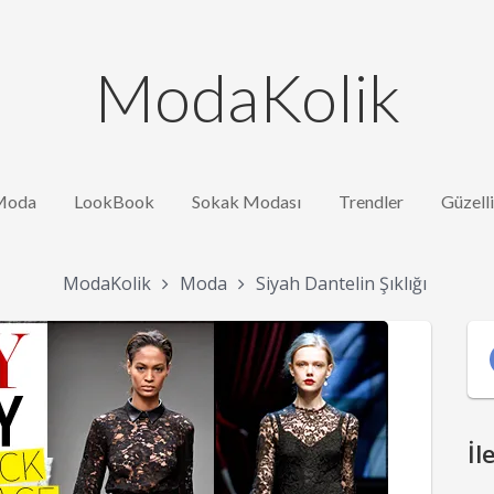
ModaKolik
Moda
LookBook
Sokak Modası
Trendler
Güzell
ModaKolik
Moda
Siyah Dantelin Şıklığı
İl