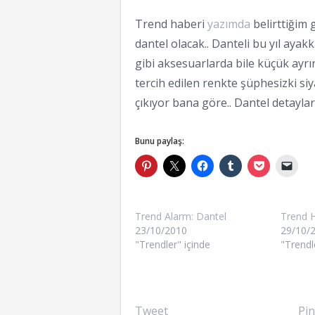
Trend haberi
yazımda
belirttiğim 
dantel olacak.. Danteli bu yıl ayak
gibi aksesuarlarda bile küçük ayrı
tercih edilen renkte şüphesizki siy
çıkıyor bana göre.. Dantel detayl
Bunu paylaş:
Trend Alarm: Dantel
Trend H
23/10/2010
29/10/
"Trendler" içinde
"Trendl
Tweet
Pin