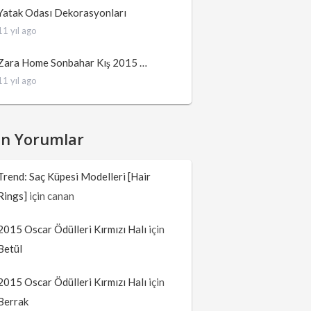
Yatak Odası Dekorasyonları
11 yıl ago
Zara Home Sonbahar Kış 2015 …
11 yıl ago
on Yorumlar
Trend: Saç Küpesi Modelleri [Hair
Rings]
için
canan
2015 Oscar Ödülleri Kırmızı Halı
için
Betül
2015 Oscar Ödülleri Kırmızı Halı
için
Berrak