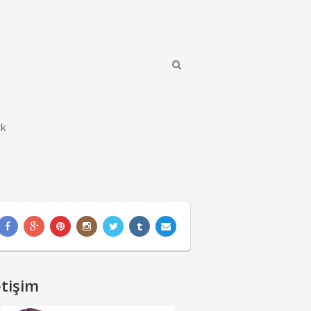
ik
etişim