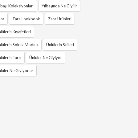
lbaşı Koleksiyonları
Yılbaşında Ne Giyilir
ara
Zara Lookbook
Zara Ürünleri
lülerin Kıyafetleri
lülerin Sokak Modası
Ünlülerin Stilleri
lülerin Tarzı
Ünlüler Ne Giyiyor
lüler Ne Giyiyorlar