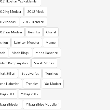
12 Ilkbahar Yaz Reklamları
012 Kış Modası
2012 Moda
012 Modası
2012 Trendleri
012 Yaz Modası
Bershka
Chanel
shion
Leighton Meester
Mango
oda
Moda Blogu
Moda Haberleri
eklam Kampanyaları
Sokak Modası
kak Stilleri
Stradivarius
Topshop
end Haberleri
Trendler
Yaz Modası
lbaşı 2011
Yılbaşı 2012
lbaşı Elbiseleri
Yılbaşı Elbise Modelleri