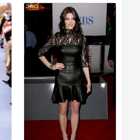
Chloe
People’
2012-
Choice
2013
Awards
Sonbahar/Kış
2012
23/03/2012
16/01/201