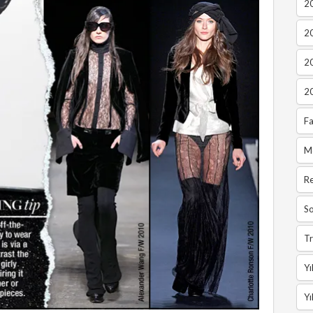
20
2
2
2
Fa
M
R
So
Tr
Yı
Yı