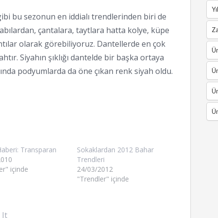
Yı
gibi bu sezonun en iddialı trendlerinden biri de
kabılardan, çantalara, taytlara hatta kolye, küpe
Z
ntılar olarak görebiliyoruz. Dantellerde en çok
Ün
ahtır. Siyahın şıklığı dantelde bir başka ortaya
arında podyumlarda da öne çıkan renk siyah oldu.
Ün
Ün
Ün
aberi: Transparan
Sokaklardan 2012 Bahar
2010
Trendleri
er" içinde
24/03/2012
"Trendler" içinde
 It