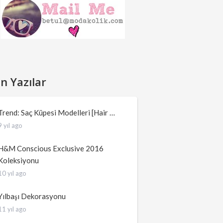
n Yazılar
Trend: Saç Küpesi Modelleri [Hair …
9 yıl ago
H&M Conscious Exclusive 2016
Koleksiyonu
10 yıl ago
Yılbaşı Dekorasyonu
11 yıl ago