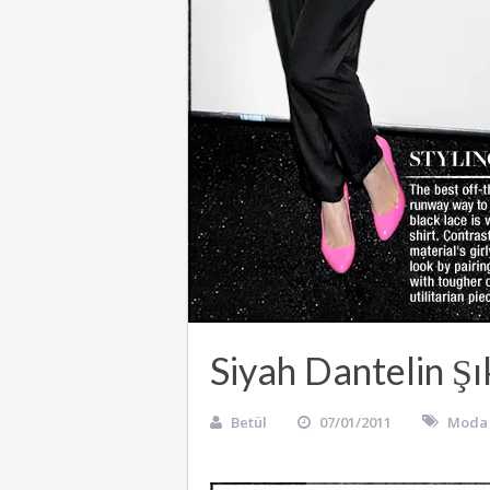
Siyah Dantelin Şık
Betül
07/01/2011
Moda