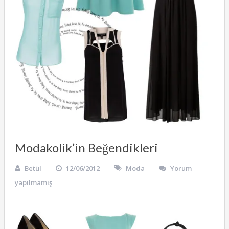
Modakolik’in Beğendikleri
Betül
12/06/2012
Moda
Yorum
yapılmamış