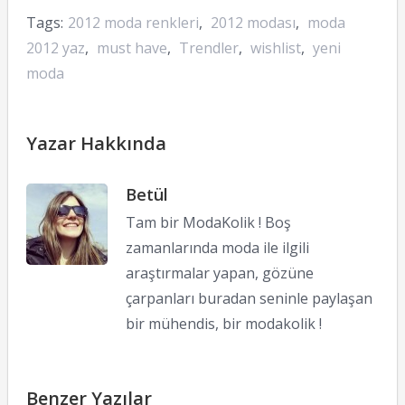
Tags:
2012 moda renkleri
,
2012 modası
,
moda
2012 yaz
,
must have
,
Trendler
,
wishlist
,
yeni
moda
Yazar Hakkında
Betül
Tam bir ModaKolik ! Boş
zamanlarında moda ile ilgili
araştırmalar yapan, gözüne
çarpanları buradan seninle paylaşan
bir mühendis, bir modakolik !
Benzer Yazılar