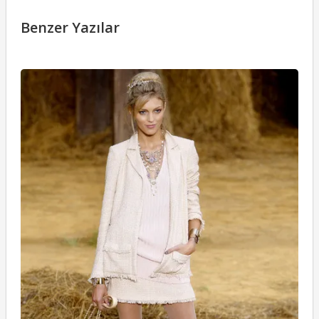
Benzer Yazılar
C
İ
2
27