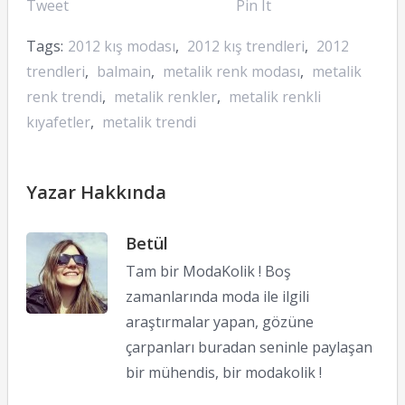
Tweet
Pin It
Tags:
2012 kış modası
,
2012 kış trendleri
,
2012
trendleri
,
balmain
,
metalik renk modası
,
metalik
renk trendi
,
metalik renkler
,
metalik renkli
kıyafetler
,
metalik trendi
Yazar Hakkında
Betül
Tam bir ModaKolik ! Boş
zamanlarında moda ile ilgili
araştırmalar yapan, gözüne
çarpanları buradan seninle paylaşan
bir mühendis, bir modakolik !