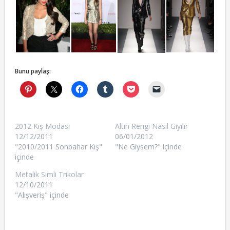
Bunu paylaş:
2012 Kış Modası
Altın Rengi Nasıl Giyilir
12/12/2011
06/01/2012
"2010/2011 Sonbahar Kış"
"Ne Giysem?" içinde
içinde
Metalik Simli Trikolar
12/10/2011
"Alışveriş" içinde