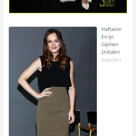
Haftanın
En İyi
Giyinen
Ünlüleri
07/02/2011