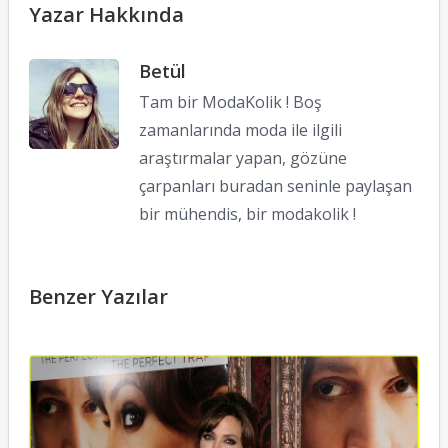
Yazar Hakkında
Betül
Tam bir ModaKolik ! Boş
zamanlarında moda ile ilgili
araştırmalar yapan, gözüne
çarpanları buradan seninle paylaşan
bir mühendis, bir modakolik !
Benzer Yazılar
T
G
A
Jo