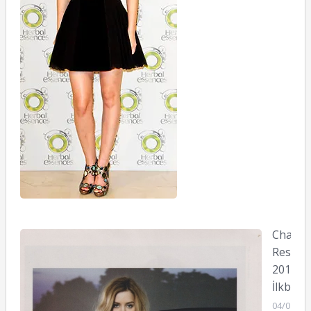
Chanel
Resort
2011
İlkbaha
04/01/20