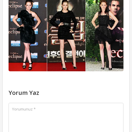
S
P
T
18
Yorum Yaz