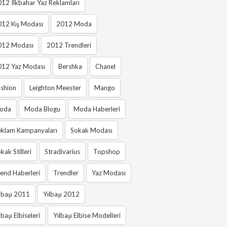
12 Ilkbahar Yaz Reklamları
012 Kış Modası
2012 Moda
012 Modası
2012 Trendleri
012 Yaz Modası
Bershka
Chanel
shion
Leighton Meester
Mango
oda
Moda Blogu
Moda Haberleri
eklam Kampanyaları
Sokak Modası
kak Stilleri
Stradivarius
Topshop
end Haberleri
Trendler
Yaz Modası
lbaşı 2011
Yılbaşı 2012
lbaşı Elbiseleri
Yılbaşı Elbise Modelleri