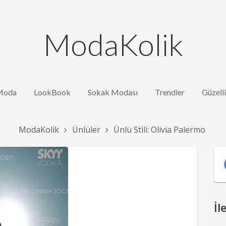
ModaKolik
Moda
LookBook
Sokak Modası
Trendler
Güzell
ModaKolik
Ünlüler
Ünlü Stili: Olivia Palermo
İl