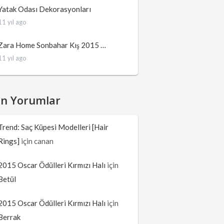
Yatak Odası Dekorasyonları
11 yıl ago
Zara Home Sonbahar Kış 2015 …
11 yıl ago
on Yorumlar
Trend: Saç Küpesi Modelleri [Hair
Rings]
için
canan
2015 Oscar Ödülleri Kırmızı Halı
için
Betül
2015 Oscar Ödülleri Kırmızı Halı
için
Berrak