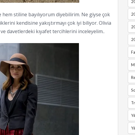
20
hem stiline bayılıyorum diyebilirim. Ne giyse çok
2
lerini kendisine yakıştırmayı çok iyi biliyor. Olivia
2
 davetlerdeki kıyafet tercihlerini inceleyelim..
2
Fa
M
R
So
Tr
Yı
Yı