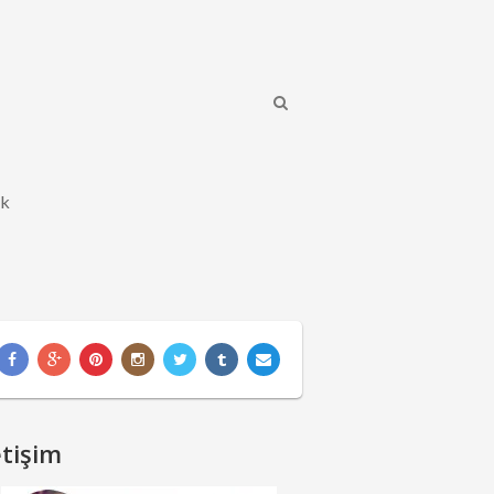
ik
etişim