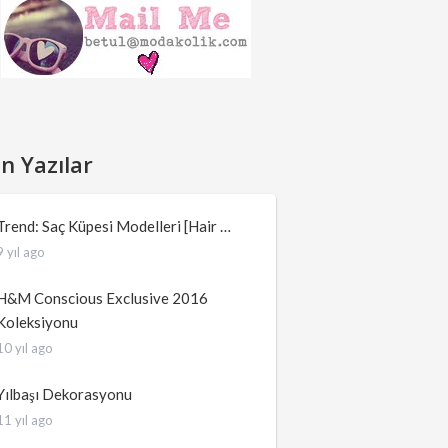
n Yazılar
Trend: Saç Küpesi Modelleri [Hair …
9 yıl ago
H&M Conscious Exclusive 2016
Koleksiyonu
10 yıl ago
Yılbaşı Dekorasyonu
11 yıl ago