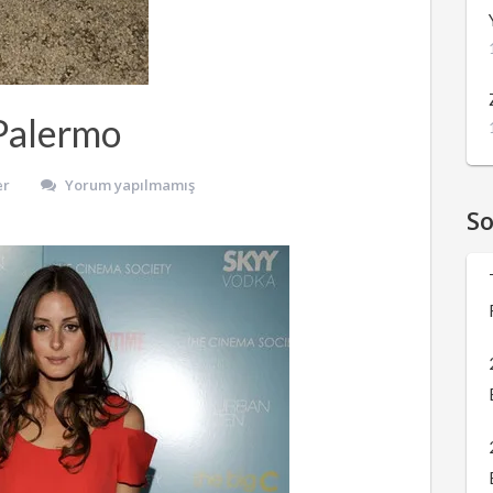
 Palermo
er
Yorum yapılmamış
S