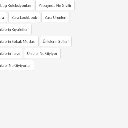
lbaşı Koleksiyonları
Yılbaşında Ne Giyilir
ara
Zara Lookbook
Zara Ürünleri
lülerin Kıyafetleri
lülerin Sokak Modası
Ünlülerin Stilleri
lülerin Tarzı
Ünlüler Ne Giyiyor
lüler Ne Giyiyorlar