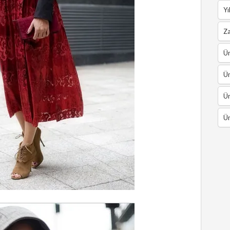
Yı
Z
Ün
Ün
Ün
Ün