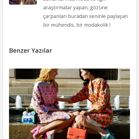
araştırmalar yapan, gözüne
çarpanları buradan seninle paylaşan
bir mühendis, bir modakolik !
Benzer Yazılar
H
B
il
2
İ
Y
10