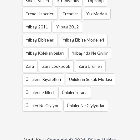
Sokak Stilleri
Stradivarius
Topshop
Trend Haberleri
Trendler
Yaz Modası
Yılbaşı 2011
Yılbaşı 2012
Yılbaşı Elbiseleri
Yılbaşı Elbise Modelleri
Yılbaşı Koleksiyonları
Yılbaşında Ne Giyilir
Zara
Zara Lookbook
Zara Ürünleri
Ünlülerin Kıyafetleri
Ünlülerin Sokak Modası
Ünlülerin Stilleri
Ünlülerin Tarzı
Ünlüler Ne Giyiyor
Ünlüler Ne Giyiyorlar
ModaKolik
Copyright © 2026.
Bütün Hakları