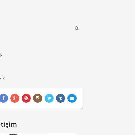
ik
Yaz
etişim