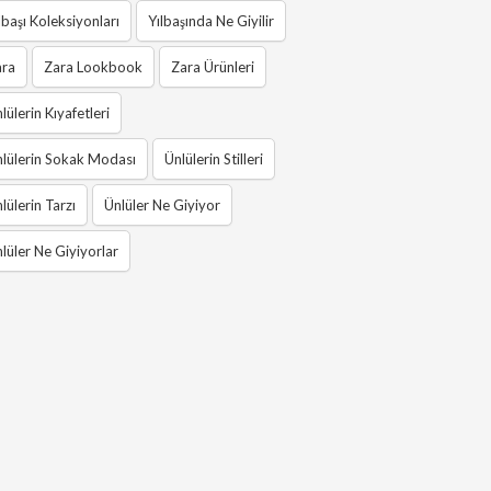
lbaşı Koleksiyonları
Yılbaşında Ne Giyilir
ara
Zara Lookbook
Zara Ürünleri
lülerin Kıyafetleri
lülerin Sokak Modası
Ünlülerin Stilleri
lülerin Tarzı
Ünlüler Ne Giyiyor
lüler Ne Giyiyorlar