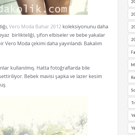
20
2
dığı,
Vero Moda Bahar 2012
koleksiyonunu daha
2
yaz birlikteliği, şifon elbiseler ve bebe yakalar
2
bir Vero Moda çekimi daha yayınlandı. Bakalım
Fa
M
ar kullanılmış. Hatta fotoğraflarda bile
ttiriliyor. Bebek mavisi şapka ve lazer kesim
R
uş.
So
Tr
Yı
Yı