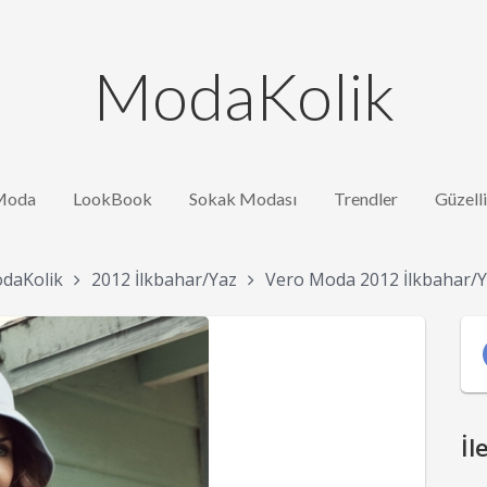
ModaKolik
Moda
LookBook
Sokak Modası
Trendler
Güzell
daKolik
2012 İlkbahar/Yaz
Vero Moda 2012 İlkbahar/
İl