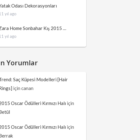
Yatak Odası Dekorasyonları
11 yıl ago
Zara Home Sonbahar Kış 2015 …
11 yıl ago
on Yorumlar
Trend: Saç Küpesi Modelleri [Hair
Rings]
için
canan
2015 Oscar Ödülleri Kırmızı Halı
için
Betül
2015 Oscar Ödülleri Kırmızı Halı
için
Berrak