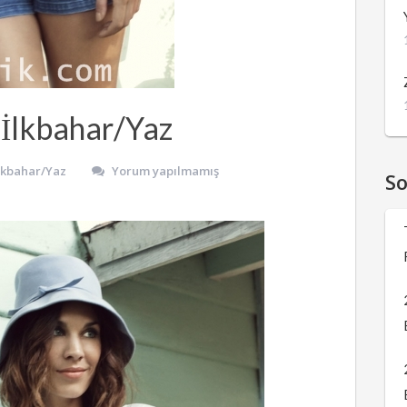
İlkbahar/Yaz
İlkbahar/Yaz
Yorum yapılmamış
S