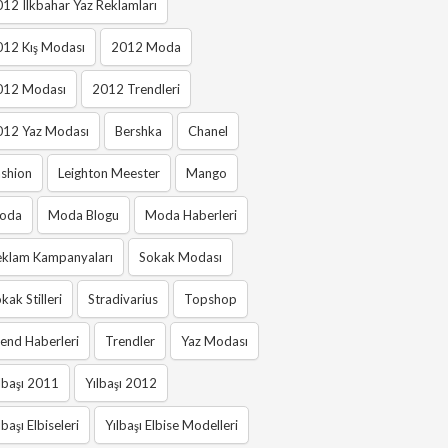
12 Ilkbahar Yaz Reklamları
012 Kış Modası
2012 Moda
012 Modası
2012 Trendleri
012 Yaz Modası
Bershka
Chanel
shion
Leighton Meester
Mango
oda
Moda Blogu
Moda Haberleri
eklam Kampanyaları
Sokak Modası
kak Stilleri
Stradivarius
Topshop
end Haberleri
Trendler
Yaz Modası
lbaşı 2011
Yılbaşı 2012
lbaşı Elbiseleri
Yılbaşı Elbise Modelleri