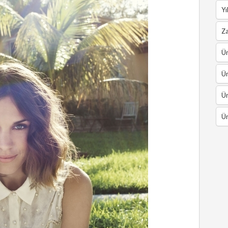
Yı
Z
Ün
Ün
Ün
Ün