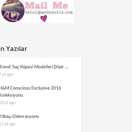
n Yazılar
Trend: Saç Küpesi Modelleri [Hair …
9 yıl ago
H&M Conscious Exclusive 2016
Koleksiyonu
10 yıl ago
Yılbaşı Dekorasyonu
11 yıl ago