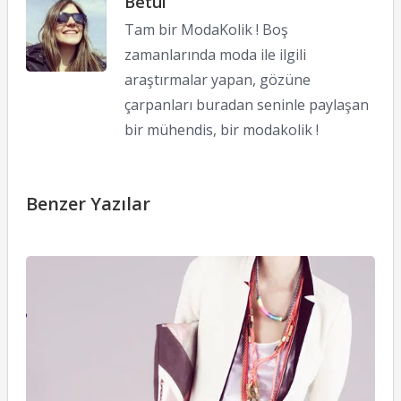
Betül
Tam bir ModaKolik ! Boş
zamanlarında moda ile ilgili
araştırmalar yapan, gözüne
çarpanları buradan seninle paylaşan
bir mühendis, bir modakolik !
Benzer Yazılar
T
T
26