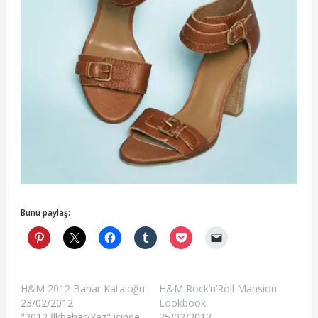
Bunu paylaş:
H&M 2012 Bahar Kataloğu
H&M Rock’n’Roll Mansion
23/02/2012
Lookbook
"2012 İlkbahar/Yaz" içinde
25/02/2013