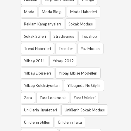
Moda
Moda Blogu
Moda Haberleri
Reklam Kampanyaları
Sokak Modası
Sokak Stilleri
Stradivarius
Topshop
Trend Haberleri
Trendler
Yaz Modası
Yılbaşı 2011
Yılbaşı 2012
Yılbaşı Elbiseleri
Yılbaşı Elbise Modelleri
Yılbaşı Koleksiyonları
Yılbaşında Ne Giyilir
Zara
Zara Lookbook
Zara Ürünleri
Ünlülerin Kıyafetleri
Ünlülerin Sokak Modası
Ünlülerin Stilleri
Ünlülerin Tarzı