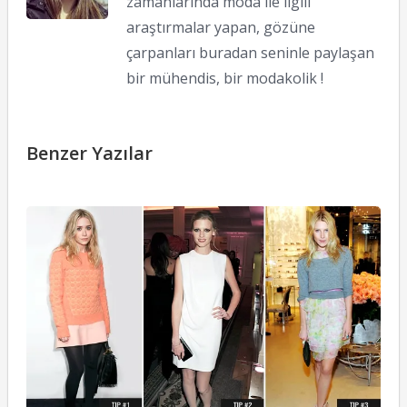
zamanlarında moda ile ilgili
araştırmalar yapan, gözüne
çarpanları buradan seninle paylaşan
bir mühendis, bir modakolik !
Benzer Yazılar
St
İp
22