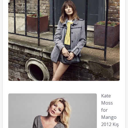
M
2
S
K
04
Kate
Moss
for
Mango
2012 Kış