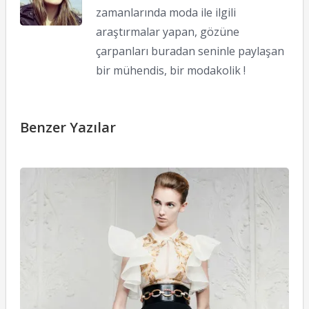
zamanlarında moda ile ilgili
araştırmalar yapan, gözüne
çarpanları buradan seninle paylaşan
bir mühendis, bir modakolik !
Benzer Yazılar
A
M
R
2
K
24