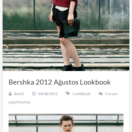
Bershka 2012 Ağustos Lookbook
Betül
04/08/2012
LookBook
Yorum
yapılmamış