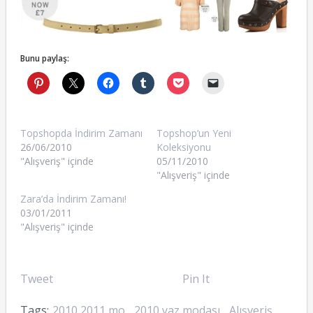
Bunu paylaş:
Topshopda İndirim Zamanı
Topshop’un Yeni
26/06/2010
Koleksiyonu
"Alışveriş" içinde
05/11/2010
"Alışveriş" içinde
Zara’da İndirim Zamanı!
03/01/2011
"Alışveriş" içinde
Tweet
Pin It
Tags:
2010 2011 mo
,
2010 yaz modası
,
Alışveriş
,