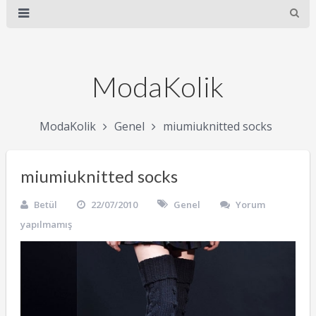
ModaKolik
ModaKolik
Genel
miumiuknitted socks
miumiuknitted socks
Betül
22/07/2010
Genel
Yorum
yapılmamış