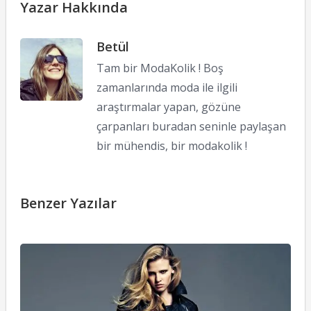
Yazar Hakkında
Betül
Tam bir ModaKolik ! Boş
zamanlarında moda ile ilgili
araştırmalar yapan, gözüne
çarpanları buradan seninle paylaşan
bir mühendis, bir modakolik !
Benzer Yazılar
Ed
L
S
v