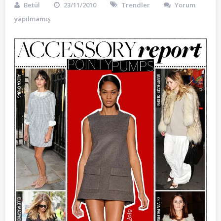
Betül
23/11/2010
Trendler
Yorum
yapılmamış