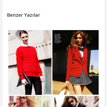
Benzer Yazılar
R
D
K
17