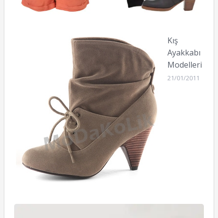
Kış
Ayakkabı
Modelleri
21/01/2011
S