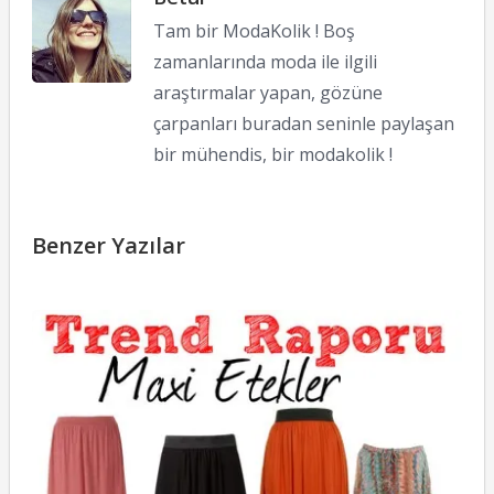
Tam bir ModaKolik ! Boş
zamanlarında moda ile ilgili
araştırmalar yapan, gözüne
çarpanları buradan seninle paylaşan
bir mühendis, bir modakolik !
Benzer Yazılar
T
M
E
[
Sk
17