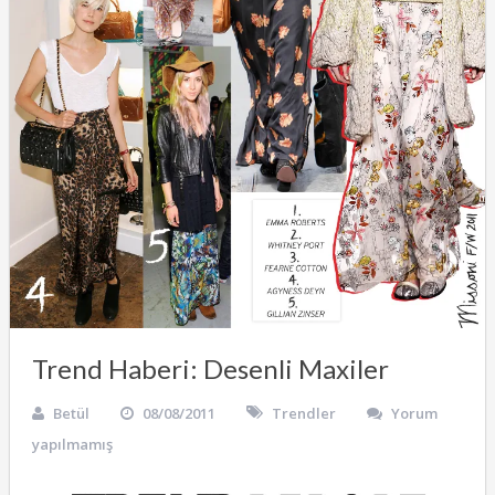
Trend Haberi: Desenli Maxiler
Betül
08/08/2011
Trendler
Yorum
yapılmamış