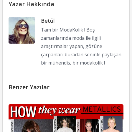
Yazar Hakkında
Betül
Tam bir ModaKolik ! Boş
zamanlarında moda ile ilgili
araştırmalar yapan, gözüne
çarpanları buradan seninle paylaşan
bir mühendis, bir modakolik !
Benzer Yazılar
M
G
30