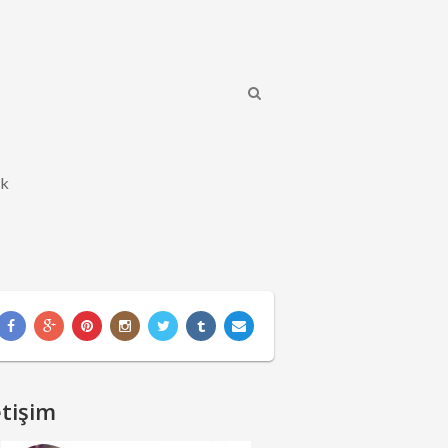
ik
etişim