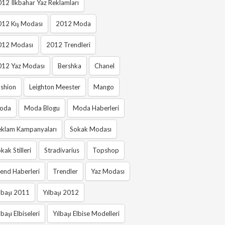
12 Ilkbahar Yaz Reklamları
012 Kış Modası
2012 Moda
012 Modası
2012 Trendleri
012 Yaz Modası
Bershka
Chanel
shion
Leighton Meester
Mango
oda
Moda Blogu
Moda Haberleri
eklam Kampanyaları
Sokak Modası
kak Stilleri
Stradivarius
Topshop
end Haberleri
Trendler
Yaz Modası
lbaşı 2011
Yılbaşı 2012
lbaşı Elbiseleri
Yılbaşı Elbise Modelleri