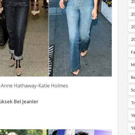
20
2
2
2
Fa
M
R
-Anne Hathaway-Katie Holmes
So
üksek Bel Jeanler
Tr
Yı
Yı