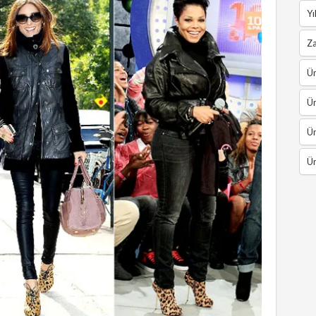
Yı
Z
Ün
Ün
Ün
Ün