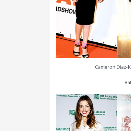
Cameron Diaz-Kh
Bal