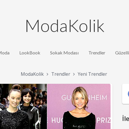
ModaKolik
Moda
LookBook
Sokak Modası
Trendler
Güzell
ModaKolik
Trendler
Yeni Trendler
İl