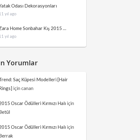
Yatak Odası Dekorasyonları
11 yıl ago
Zara Home Sonbahar Kış 2015 …
11 yıl ago
on Yorumlar
Trend: Saç Küpesi Modelleri [Hair
Rings]
için
canan
2015 Oscar Ödülleri Kırmızı Halı
için
Betül
2015 Oscar Ödülleri Kırmızı Halı
için
Berrak