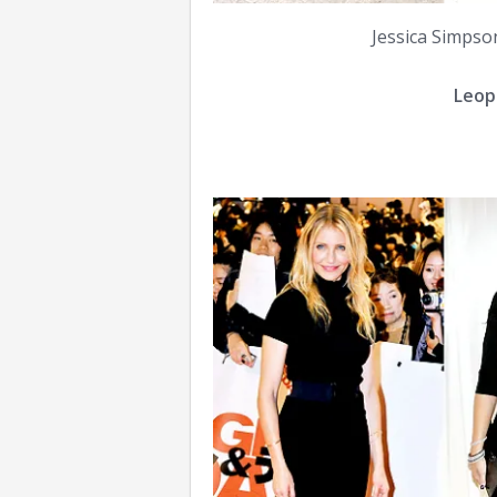
Jessica Simpso
Leop