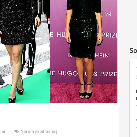
So
ler
Yorum yapılmamış