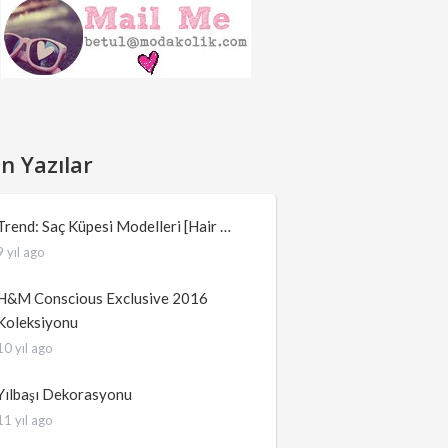
n Yazılar
Trend: Saç Küpesi Modelleri [Hair …
9 yıl ago
H&M Conscious Exclusive 2016
Koleksiyonu
10 yıl ago
Yılbaşı Dekorasyonu
11 yıl ago