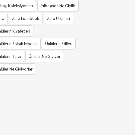
lbaşı Koleksiyonları
Yılbaşında Ne Giyilir
ara
Zara Lookbook
Zara Ürünleri
lülerin Kıyafetleri
lülerin Sokak Modası
Ünlülerin Stilleri
lülerin Tarzı
Ünlüler Ne Giyiyor
lüler Ne Giyiyorlar