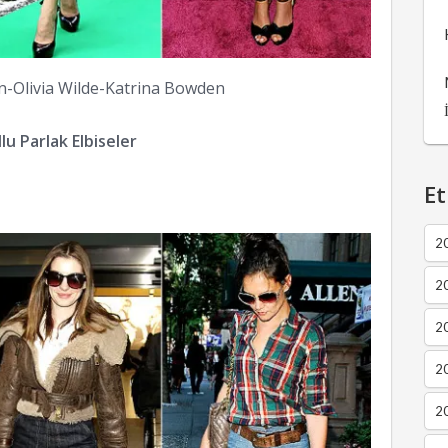
n-Olivia Wilde-Katrina Bowden
lu Parlak Elbiseler
Et
2
2
2
20
20