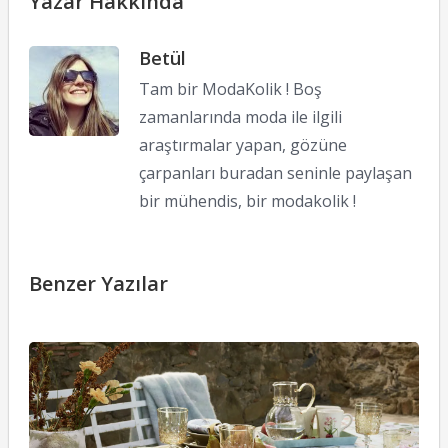
Yazar Hakkında
Betül
Tam bir ModaKolik ! Boş
zamanlarında moda ile ilgili
araştırmalar yapan, gözüne
çarpanları buradan seninle paylaşan
bir mühendis, bir modakolik !
Benzer Yazılar
Z
H
S
K