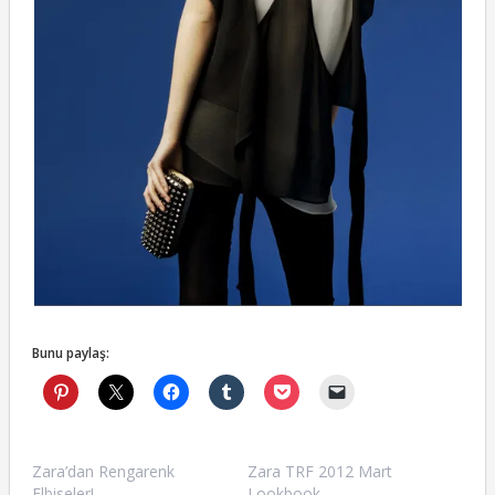
Bunu paylaş:
Zara’dan Rengarenk
Zara TRF 2012 Mart
Elbiseler!
Lookbook