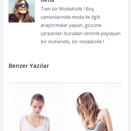
Tam bir ModaKolik ! Boş
zamanlarında moda ile ilgili
araştırmalar yapan, gözüne
çarpanları buradan seninle paylaşan
bir mühendis, bir modakolik !
Benzer Yazılar
Z
T
M
L
16