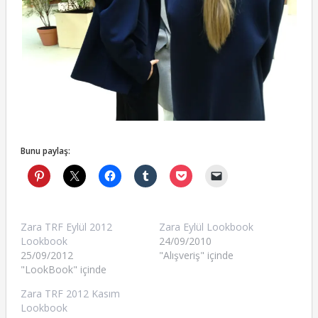
Bunu paylaş:
Zara TRF Eylül 2012
Zara Eylül Lookbook
Lookbook
24/09/2010
25/09/2012
"Alışveriş" içinde
"LookBook" içinde
Zara TRF 2012 Kasım
Lookbook